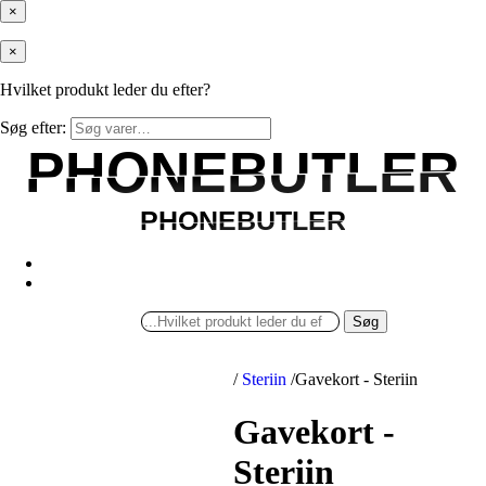
×
×
Hvilket produkt leder du efter?
Søg efter:
PHONEBUTLER
PHONEBUTLER
PHONEBUTLER
PHONEBUTLER
Søg
/
Steriin
/
Gavekort - Steriin
Gavekort -
Steriin