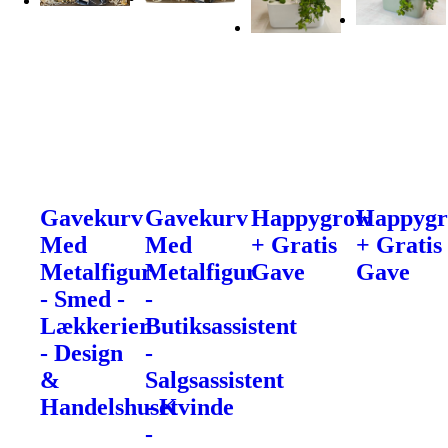
Gavekurv
Gavekurv
Happygrow
Happyg
Med
Med
+ Gratis
+ Gratis
Metalfigur
Metalfigur
Gave
Gave
- Smed -
-
Lækkerier
Butiksassistent
- Design
-
&
Salgsassistent
Handelshuset
- Kvinde
-