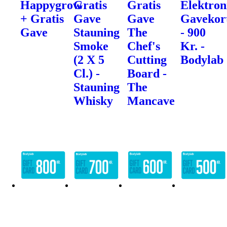
Happygrow
Gratis
Gratis
Elektron
+ Gratis
Gave
Gave
Gavekor
Gave
Stauning
The
- 900
Smoke
Chef's
Kr. -
(2 X 5
Cutting
Bodylab
Cl.) -
Board -
Stauning
The
Whisky
Mancave