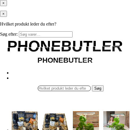
×
×
Hvilket produkt leder du efter?
Søg efter:
PHONEBUTLER
PHONEBUTLER
PHONEBUTLER
PHONEBUTLER
Søg