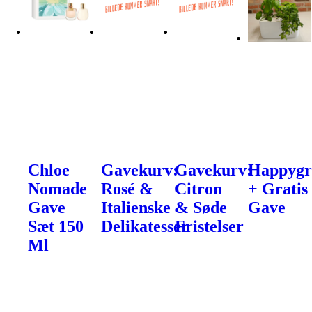
Chloe
Gavekurv:
Gavekurv:
Happyg
Nomade
Rosé &
Citron
+ Gratis
Gave
Italienske
& Søde
Gave
Sæt 150
Delikatesser
Fristelser
Ml