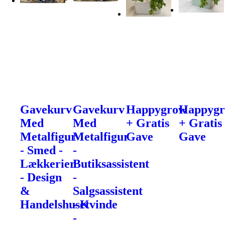
Gavekurv
Gavekurv
Happygrow
Happyg
Med
Med
+ Gratis
+ Gratis
Metalfigur
Metalfigur
Gave
Gave
- Smed -
-
Lækkerier
Butiksassistent
- Design
-
&
Salgsassistent
Handelshuset
- Kvinde
-