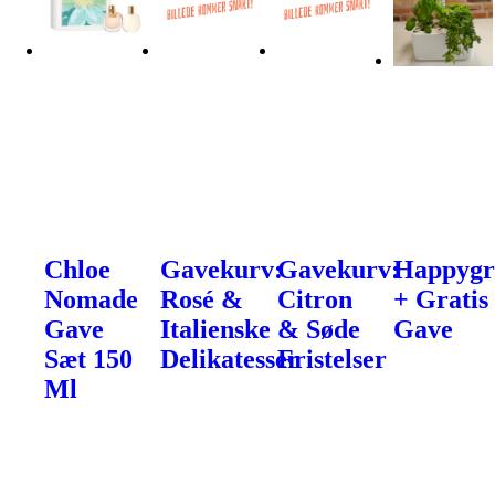
Chloe
Gavekurv:
Gavekurv:
Happyg
Nomade
Rosé &
Citron
+ Gratis
Gave
Italienske
& Søde
Gave
Sæt 150
Delikatesser
Fristelser
Ml