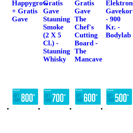
Happygrow
Gratis
Gratis
Elektron
+ Gratis
Gave
Gave
Gavekor
Gave
Stauning
The
- 900
Smoke
Chef's
Kr. -
(2 X 5
Cutting
Bodylab
Cl.) -
Board -
Stauning
The
Whisky
Mancave