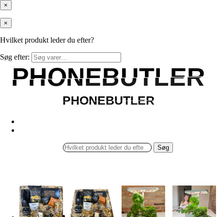
×
×
Hvilket produkt leder du efter?
Søg efter:
PHONEBUTLER
PHONEBUTLER
PHONEBUTLER
PHONEBUTLER
Søg