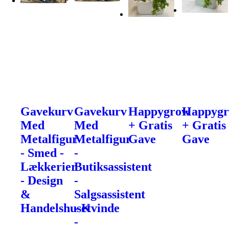
Gavekurv
Gavekurv
Happygrow
Happyg
Med
Med
+ Gratis
+ Gratis
Metalfigur
Metalfigur
Gave
Gave
- Smed -
-
Lækkerier
Butiksassistent
- Design
-
&
Salgsassistent
Handelshuset
- Kvinde
-