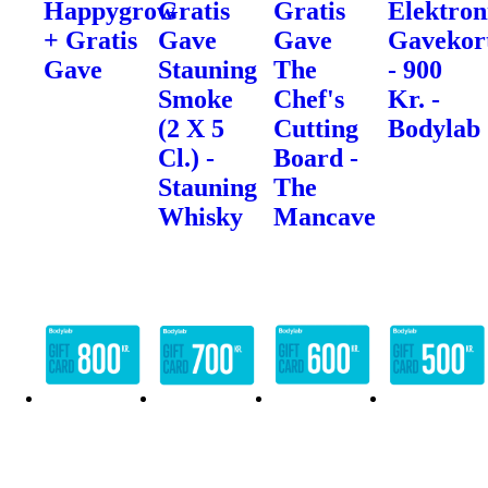
Happygrow
Gratis
Gratis
Elektron
+ Gratis
Gave
Gave
Gavekor
Gave
Stauning
The
- 900
Smoke
Chef's
Kr. -
(2 X 5
Cutting
Bodylab
Cl.) -
Board -
Stauning
The
Whisky
Mancave