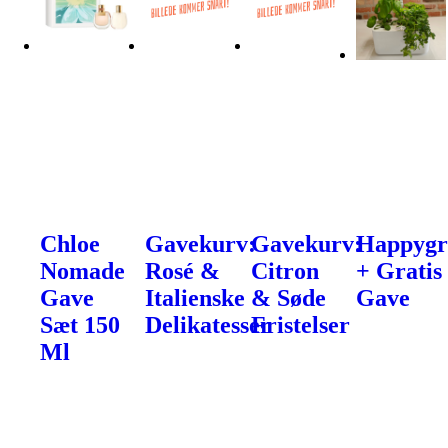
Chloe
Gavekurv:
Gavekurv:
Happyg
Nomade
Rosé &
Citron
+ Gratis
Gave
Italienske
& Søde
Gave
Sæt 150
Delikatesser
Fristelser
Ml