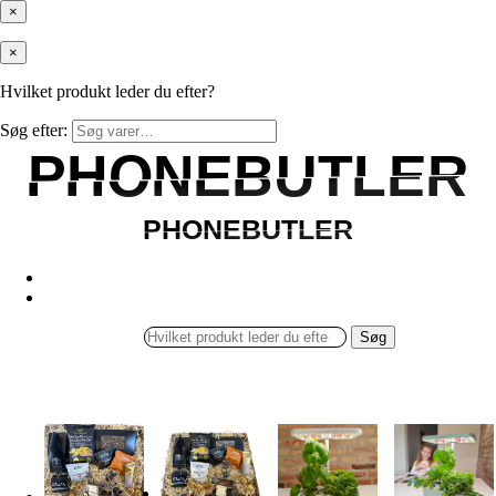
×
×
Hvilket produkt leder du efter?
Søg efter:
PHONEBUTLER
PHONEBUTLER
PHONEBUTLER
PHONEBUTLER
Søg