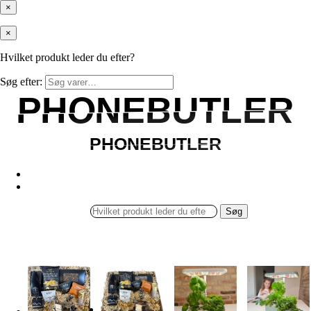
×
×
Hvilket produkt leder du efter?
Søg efter:
PHONEBUTLER
PHONEBUTLER
PHONEBUTLER
PHONEBUTLER
Søg