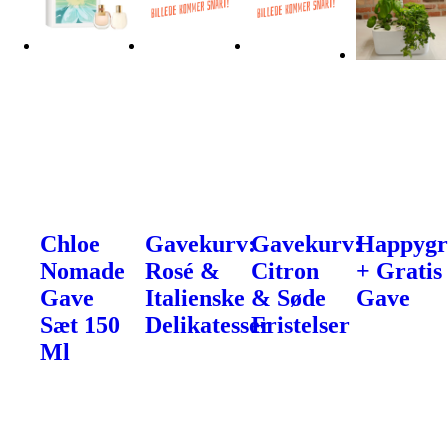
Chloe
Gavekurv:
Gavekurv:
Happyg
Nomade
Rosé &
Citron
+ Gratis
Gave
Italienske
& Søde
Gave
Sæt 150
Delikatesser
Fristelser
Ml