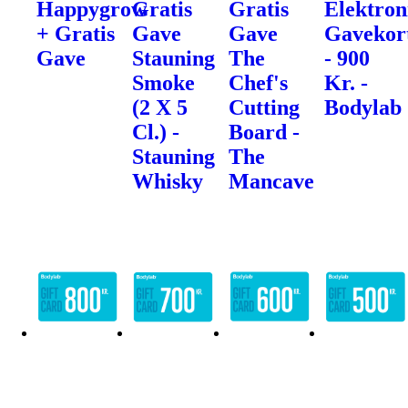
Happygrow
Gratis
Gratis
Elektron
+ Gratis
Gave
Gave
Gavekor
Gave
Stauning
The
- 900
Smoke
Chef's
Kr. -
(2 X 5
Cutting
Bodylab
Cl.) -
Board -
Stauning
The
Whisky
Mancave