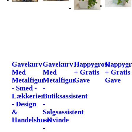
Gavekurv
Gavekurv
Happygrow
Happyg
Med
Med
+ Gratis
+ Gratis
Metalfigur
Metalfigur
Gave
Gave
- Smed -
-
Lækkerier
Butiksassistent
- Design
-
&
Salgsassistent
Handelshuset
- Kvinde
-