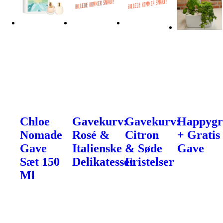
Chloe
Gavekurv:
Gavekurv:
Happyg
Nomade
Rosé &
Citron
+ Gratis
Gave
Italienske
& Søde
Gave
Sæt 150
Delikatesser
Fristelser
Ml