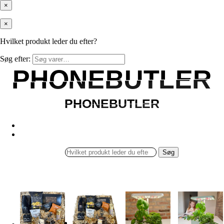
×
×
Hvilket produkt leder du efter?
Søg efter:
PHONEBUTLER
PHONEBUTLER
PHONEBUTLER
PHONEBUTLER
Søg