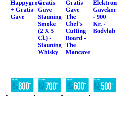
Happygrow
Gratis
Gratis
Elektron
+ Gratis
Gave
Gave
Gavekor
Gave
Stauning
The
- 900
Smoke
Chef's
Kr. -
(2 X 5
Cutting
Bodylab
Cl.) -
Board -
Stauning
The
Whisky
Mancave