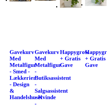
Gavekurv
Gavekurv
Happygrow
Happyg
Med
Med
+ Gratis
+ Gratis
Metalfigur
Metalfigur
Gave
Gave
- Smed -
-
Lækkerier
Butiksassistent
- Design
-
&
Salgsassistent
Handelshuset
- Kvinde
-