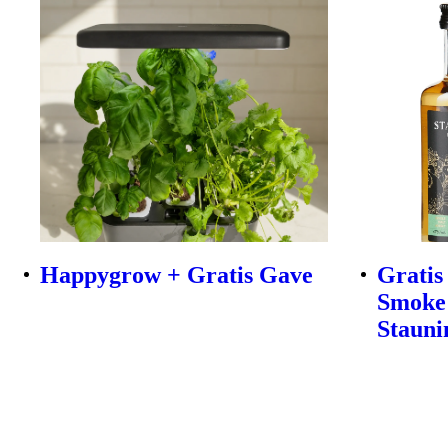
Happygrow + Gratis Gave
Gratis
Smoke 
Stauni