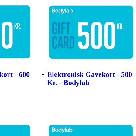
kort - 600
Elektronisk Gavekort - 500
Kr. - Bodylab