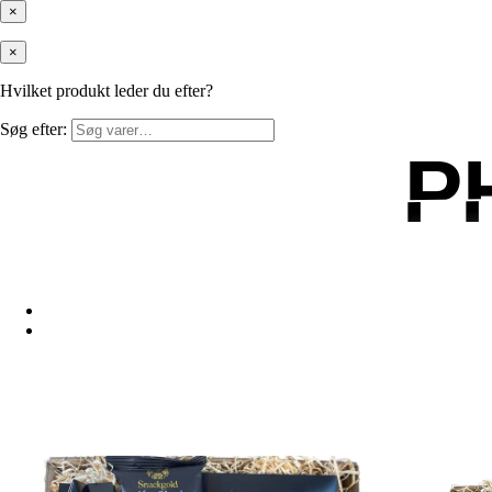
×
×
Hvilket produkt leder du efter?
Søg efter:
P
P