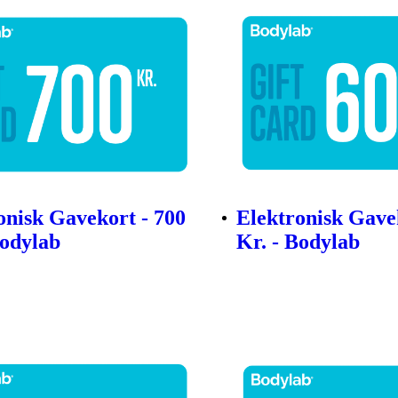
onisk Gavekort - 700
Elektronisk Gave
Bodylab
Kr. - Bodylab