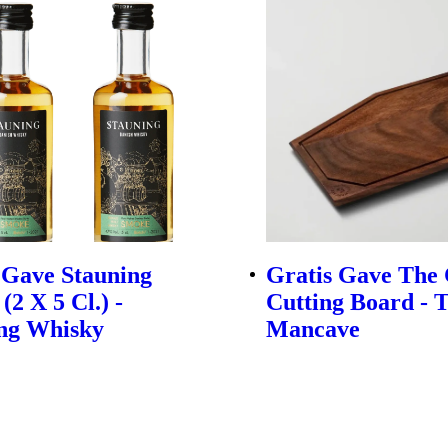
 Gave Stauning
Gratis Gave The 
(2 X 5 Cl.) -
Cutting Board - 
ng Whisky
Mancave