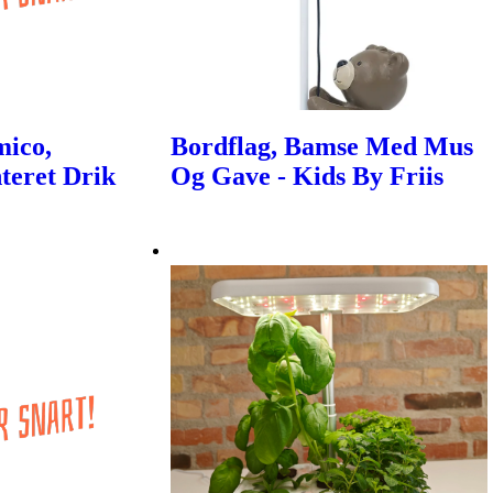
mico,
Bordflag, Bamse Med Mus
teret Drik
Og Gave - Kids By Friis