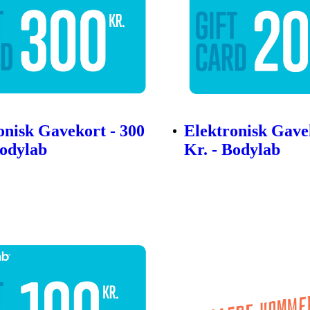
onisk Gavekort - 300
Elektronisk Gave
Bodylab
Kr. - Bodylab