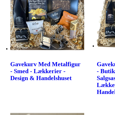
Gavekurv Med Metalfigur
Gavek
- Smed - Lækkerier -
- Butik
Design & Handelshuset
Salgsas
Lækker
Handel