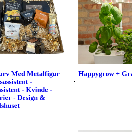
urv Med Metalfigur
Happygrow + Gra
sassistent -
sistent - Kvinde -
ier - Design &
shuset