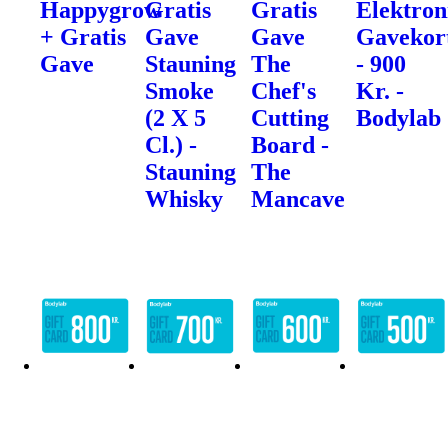
Happygrow
Gratis
Gratis
Elektron
+ Gratis
Gave
Gave
Gavekor
Gave
Stauning
The
- 900
Smoke
Chef's
Kr. -
(2 X 5
Cutting
Bodylab
Cl.) -
Board -
Stauning
The
Whisky
Mancave