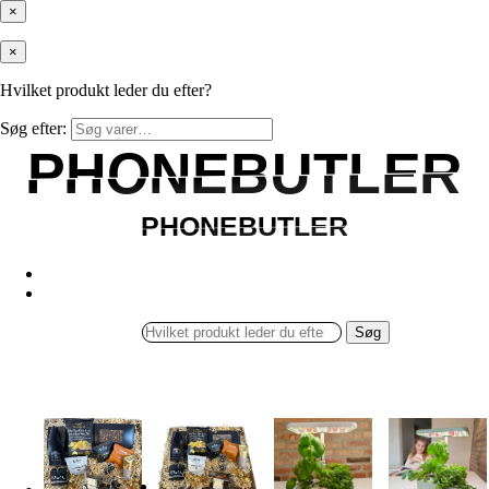
×
×
Hvilket produkt leder du efter?
Søg efter:
PHONEBUTLER
PHONEBUTLER
PHONEBUTLER
PHONEBUTLER
Søg