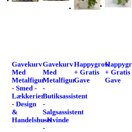
Gavekurv
Gavekurv
Happygrow
Happyg
Med
Med
+ Gratis
+ Gratis
Metalfigur
Metalfigur
Gave
Gave
- Smed -
-
Lækkerier
Butiksassistent
- Design
-
&
Salgsassistent
Handelshuset
- Kvinde
-