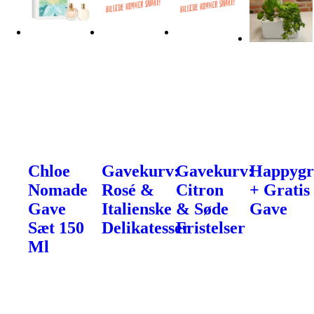
Chloe
Gavekurv:
Gavekurv:
Happyg
Nomade
Rosé &
Citron
+ Gratis
Gave
Italienske
& Søde
Gave
Sæt 150
Delikatesser
Fristelser
Ml